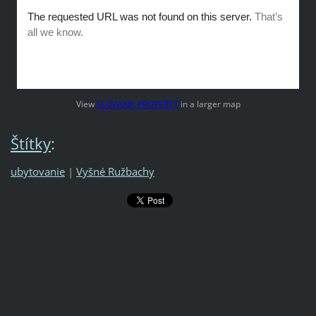
View
SLOVAKIA PROPERTY
in a larger map
Štítky
:
ubytovanie
|
Vyšné Ružbachy