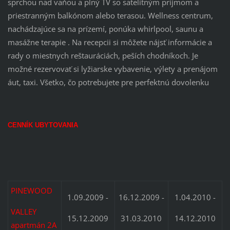
sprchou nad vaňou a plný TV so satelitným príjmom a
priestranným balkónom alebo terasou. Wellness centrum,
nachádzajúce sa na prízemí, ponúka whirlpool, saunu a
masážne terapie . Na recepcii si môžete nájsť informácie a
rady o miestnych reštauráciách, peších chodníkoch. Je
možné rezervovať si lyžiarske vybavenie, výlety a prenájom
áut, taxi. Všetko, čo potrebujete pre perfektnú dovolenku
CENNÍK UBYTOVANIA
PINEWOOD
1.09.2009 -
16.12.2009 -
1.04.2010 -
VALLEY
15.12.2009
31.03.2010
14.12.2010
apartmán 2A