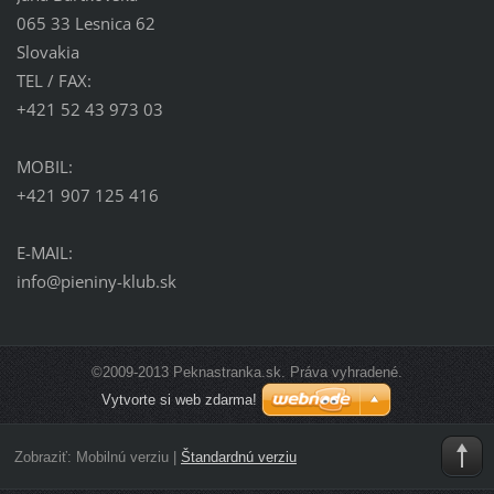
065 33 Lesnica 62
Slovakia
TEL / FAX:
+421 52 43 973 03
MOBIL:
+421 907 125 416
E-MAIL:
info@pieniny-klub.sk
©2009-2013 Peknastranka.sk. Práva vyhradené.
Vytvorte si web zdarma!
Zobraziť:
Mobilnú verziu
|
Štandardnú verziu